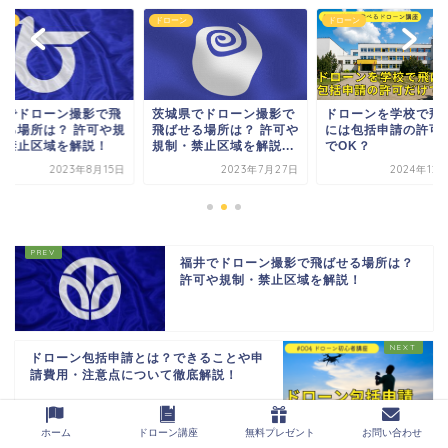
ーン
ドローン
ドローン
取でドローン撮影で飛
茨城県でドローン撮影で
ドローンを学校で飛
せる場所は？ 許可や規
飛ばせる場所は？ 許可や
には包括申請の許可
・禁止区域を解説！
規制・禁止区域を解説...
でOK？
2023年8月15日
2023年7月27日
2024年12
福井でドローン撮影で飛ばせる場所は？
許可や規制・禁止区域を解説！
ドローン包括申請とは？できることや申
請費用・注意点について徹底解説！
ホーム
ドローン講座
無料プレゼント
お問い合わせ